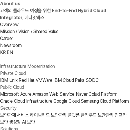
About us
고객의 클라우드 여정을 위한 End-to-End Hybrid Cloud
Integrator, 메타넷엑스
Overview
Mission / Vision / Shared Value
Career
Newsroom
KR
EN
Infrastructure Modernization
Private Cloud
IBM Unix
Red Hat
VMWare
IBM Cloud Paks
SDDC
Public Cloud
Microsoft Azure
Amazon Web Service
Naver Colud Platform
Oracle Cloud Infrastructure
Google Cloud
Samsung Cloud Platform
Security
보안관제 서비스
하이브리드 보안관리 플랫폼
클라우드 보안관리
인프라
보안
생성형 AI 보안
Solutions