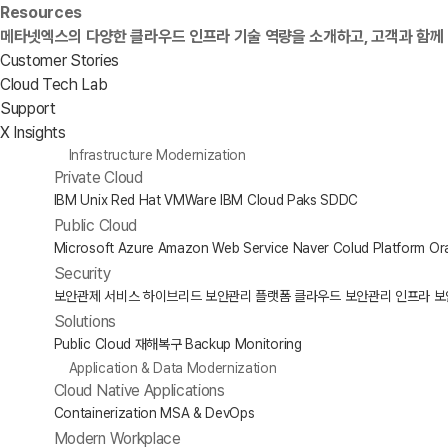
Resources
메타넷엑스의 다양한 클라우드 인프라 기술 역량을 소개하고, 고객과 함께
Customer Stories
Cloud Tech Lab
Support
X Insights
Infrastructure Modernization
Private Cloud
IBM Unix
Red Hat
VMWare
IBM Cloud Paks
SDDC
Public Cloud
Microsoft Azure
Amazon Web Service
Naver Colud Platform
Ora
Security
보안관제 서비스
하이브리드 보안관리 플랫폼
클라우드 보안관리
인프라 보
Solutions
Public Cloud 재해복구
Backup
Monitoring
Application & Data Modernization
Cloud Native Applications
Containerization
MSA & DevOps
Modern Workplace