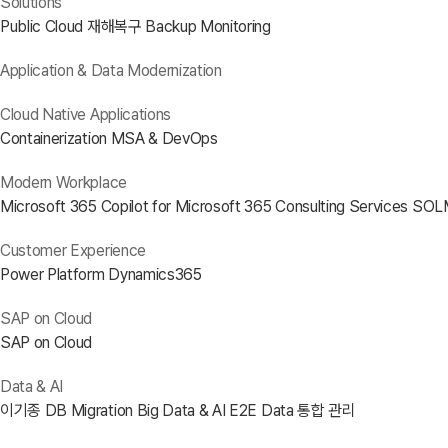
Solutions
Public Cloud 재해복구
Backup
Monitoring
Application & Data Modernization
Cloud Native Applications
Containerization
MSA & DevOps
Modern Workplace
Microsoft 365
Copilot for Microsoft 365
Consulting Services
SOLM
Customer Experience
Power Platform
Dynamics365
SAP on Cloud
SAP on Cloud
Data & AI
이기종 DB Migration
Big Data & AI
E2E Data 통합 관리