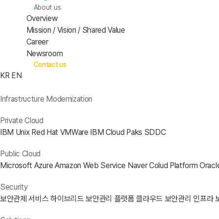
About us
Overview
Mission / Vision / Shared Value
Career
Newsroom
Contact us
KR
EN
Infrastructure Modernization
Private Cloud
IBM Unix
Red Hat
VMWare
IBM Cloud Paks
SDDC
Public Cloud
Microsoft Azure
Amazon Web Service
Naver Colud Platform
Oracl
Security
보안관제 서비스
하이브리드 보안관리 플랫폼
클라우드 보안관리
인프라 